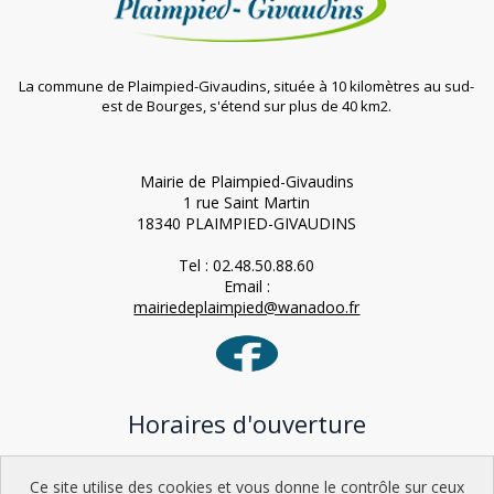
La commune de Plaimpied-Givaudins, située à 10 kilomètres au sud-
est de Bourges, s'étend sur plus de 40 km2.
Mairie de Plaimpied-Givaudins
1 rue Saint Martin
18340 PLAIMPIED-GIVAUDINS
Tel : 02.48.50.88.60
Email :
mairiedeplaimpied@wanadoo.fr
Horaires d'ouverture
Lundi : 9h-12h / 15h-18h
Ce site utilise des cookies et vous donne le contrôle sur ceux