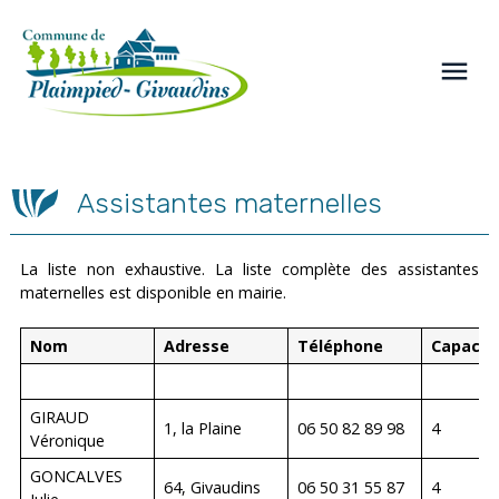
Panneau de gestion des cookies
menu
Assistantes maternelles
La liste non exhaustive. La liste complète des assistantes
maternelles est disponible en mairie.
Nom
Adresse
Téléphone
Capacit
GIRAUD
1, la Plaine
06 50 82 89 98
4
Véronique
GONCALVES
64, Givaudins
06 50 31 55 87
4