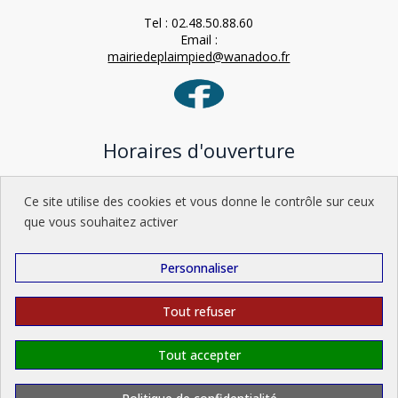
Tel : 02.48.50.88.60
Email :
mairiedeplaimpied@wanadoo.fr
Horaires d'ouverture
Lundi : 9h-12h / 15h-18h
Ce site utilise des cookies et vous donne le contrôle sur ceux
Mardi : 9h-12h
que vous souhaitez activer
Mercredi : 9h-12h / 15h-18h
Jeudi : 9h-12h
Vendredi : 9h-12h / 14h-17h
Personnaliser
Samedi : 9h-12h
Tout refuser
Tout accepter
Administration
Mentions légales
Politique de confidentialité