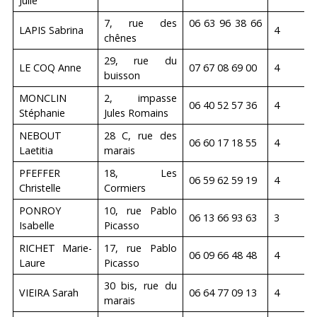
Julie
7, rue des
06 63 96 38 66
LAPIS Sabrina
4
chênes
29, rue du
LE COQ Anne
07 67 08 69 00
4
buisson
MONCLIN
2, impasse
06 40 52 57 36
4
Stéphanie
Jules Romains
NEBOUT
28 C, rue des
06 60 17 18 55
4
Laetitia
marais
PFEFFER
18, Les
06 59 62 59 19
4
Christelle
Cormiers
PONROY
10, rue Pablo
06 13 66 93 63
3
Isabelle
Picasso
RICHET Marie-
17, rue Pablo
06 09 66 48 48
4
Laure
Picasso
30 bis, rue du
VIEIRA Sarah
06 64 77 09 13
4
marais