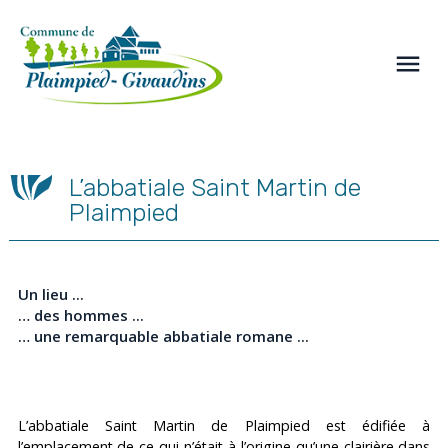
Panneau de gestion des cookies
menu
L’abbatiale Saint Martin de
Plaimpied
Un lieu ...
… des hommes ...
… une remarquable abbatiale romane ...
L’abbatiale Saint Martin de Plaimpied est édifiée à
l’emplacement de ce qui n’était à l’origine qu’une clairière dans