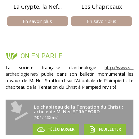
La Crypte, la Nef...
Les Chapiteaux
En savoir plus
En savoir plus
ON EN PARLE
La société française d’archéologie
http://www.sf-
archeologie.net/
publie dans son bulletin momumental les
travaux de M. Neil Stratfrord sur l’Abbatiale de Plaimpied : Le
chapiteau de la Tentation du Christ à Plampied revisité.
file_download
Le chapiteau de la Tentation du Christ :
article de M. Neil STRATFORD
(PDF / 4.32 mo)
cloud_download
find_in_page
TÉLÉCHARGER
FEUILLETER