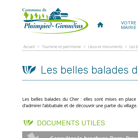
Panneau de gestion des cookies
VOTRE
home
MAIRIE
Accueil
>
Tourisme et patrimoine
>
Lieux et monuments
>
Les b
Les belles balades 
Les belles balades du Cher : elles sont mises en plac
d’admirer l’abbatiale et de découvrir une partie du village.
DOCUMENTS UTILES