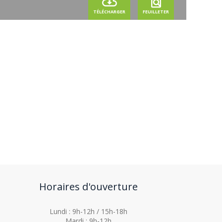
cloud_download
find_in_page
TÉLÉCHARGER
FEUILLETER
Horaires d'ouverture
Lundi : 9h-12h / 15h-18h
Mardi : 9h-12h