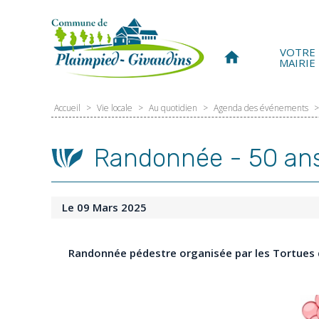
Panneau de gestion des cookies
VOTRE
home
MAIRIE
Accueil
>
Vie locale
>
Au quotidien
>
Agenda des événements
>
Randonnée - 50 ans
Le 09 Mars 2025
Randonnée pédestre organisée par les Tortues 