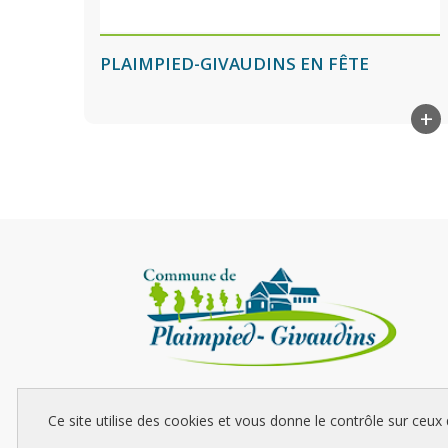
PLAIMPIED-GIVAUDINS EN FÊTE
+
La commune de Plaimpied-Givaudins, située à 10 kilomètres
Ce site utilise des cookies et vous donne le contrôle sur ceux
sud-est de Bourges, s'étend sur plus de 40 km2.