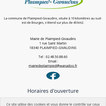
La commune de Plaimpied-Givaudins, située à 10 kilomètres au sud-
est de Bourges, s'étend sur plus de 40 km2.
Mairie de Plaimpied-Givaudins
1 rue Saint Martin
18340 PLAIMPIED-GIVAUDINS
Tel : 02.48.50.88.60
Email :
mairiedeplaimpied@wanadoo.fr
Horaires d'ouverture
Lundi : 9h-12h / 15h-18h
Ce site utilise des cookies et vous donne le contrôle sur ceux