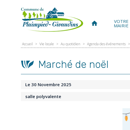
Panneau de gestion des cookies
VOTRE
home
MAIRIE
Accueil
>
Vie locale
>
Au quotidien
>
Agenda des événements
>
Marché de noël
Le 30 Novembre 2025
salle polyvalente