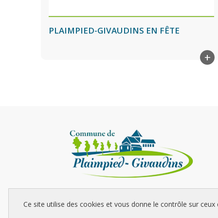
PLAIMPIED-GIVAUDINS EN FÊTE
+
La commune de Plaimpied-Givaudins, située à 10 kilomètres
Ce site utilise des cookies et vous donne le contrôle sur ceux
sud-est de Bourges, s'étend sur plus de 40 km2.