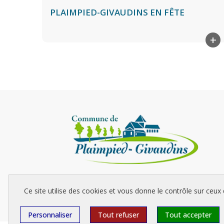
PLAIMPIED-GIVAUDINS EN FÊTE
+
La commune de Plaimpied-Givaudins, située à 10 kilomètres
Ce site utilise des cookies et vous donne le contrôle sur ceux
sud-est de Bourges, s'étend sur plus de 40 km2.
Personnaliser
Tout refuser
Tout accepter