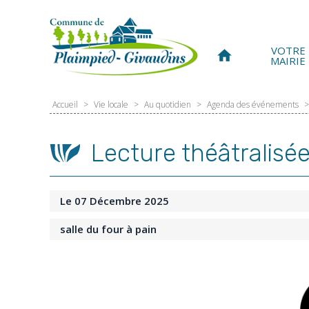
Panneau de gestion des cookies
VOTRE
home
MAIRIE
Accueil
>
Vie locale
>
Au quotidien
>
Agenda des événements
>
Lecture théâtralisé
Le 07 Décembre 2025
salle du four à pain