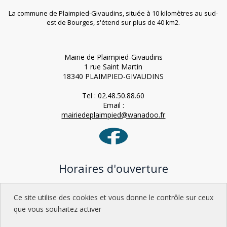
La commune de Plaimpied-Givaudins, située à 10 kilomètres au sud-
est de Bourges, s'étend sur plus de 40 km2.
Mairie de Plaimpied-Givaudins
1 rue Saint Martin
18340 PLAIMPIED-GIVAUDINS
Tel : 02.48.50.88.60
Email :
mairiedeplaimpied@wanadoo.fr
Horaires d'ouverture
Lundi : 9h-12h / 15h-18h
Ce site utilise des cookies et vous donne le contrôle sur ceux
Mardi : 9h-12h
que vous souhaitez activer
Mercredi : 9h-12h / 15h-18h
Jeudi : 9h-12h