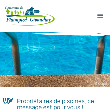
Panneau de gestion des cookies
menu
© Freepik
Propriétaires de piscines, ce
message est pour vous !