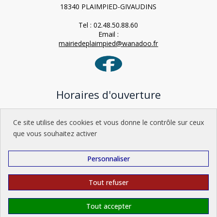
18340 PLAIMPIED-GIVAUDINS
Tel : 02.48.50.88.60
Email :
mairiedeplaimpied@wanadoo.fr
Horaires d'ouverture
Lundi : 9h-12h / 15h-18h
Ce site utilise des cookies et vous donne le contrôle sur ceux
Mardi : 9h-12h
que vous souhaitez activer
Mercredi : 9h-12h / 15h-18h
Jeudi : 9h-12h
Vendredi : 9h-12h / 14h-17h
Personnaliser
Samedi : 9h-12h
Tout refuser
Tout accepter
Administration