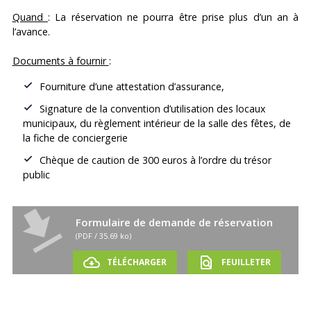
Quand
: La réservation ne pourra être prise plus d’un an à
l’avance.
Documents à fournir
:
Fourniture d’une attestation d’assurance,
Signature de la convention d’utilisation des locaux
municipaux, du règlement intérieur de la salle des fêtes, de
la fiche de conciergerie
Chèque de caution de 300 euros à l’ordre du trésor
public
file_download
Formulaire de demande de réservation
(PDF / 35.69 ko)
cloud_download
find_in_page
TÉLÉCHARGER
FEUILLETER